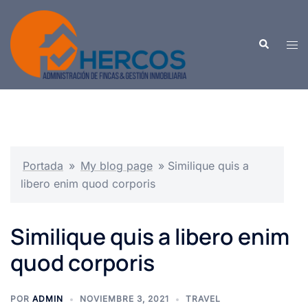
Saltar
al
Buscar
contenido
Alte
men
Portada
»
My blog page
»
Similique quis a
libero enim quod corporis
Similique quis a libero enim
quod corporis
POR
ADMIN
NOVIEMBRE 3, 2021
TRAVEL